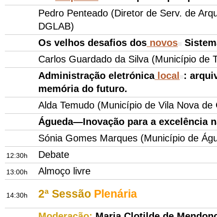
Pedro Penteado (Diretor de Serv. de Arqu
DGLAB)
Os velhos desafios dos
novos
Sistem
Carlos Guardado da Silva (Município de 
Administração eletrónica
local
: arqui
memória do futuro.
Alda Temudo (Município de Vila Nova de 
Águeda—Inovação para a excelência n
Sónia Gomes Marques (Município de Ág
Debate
12:30h
Almoço livre
13:00h
2ª Sessão
Plenária
14:30h
Moderação:
Maria Clotilde de Mendon