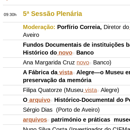
5ª Sessão Plenária
09:30h
Moderação:
Porfírio Correia,
Diretor do
Aveiro
Fundos Documentais de instituições b
Histórico do
novo
Banco
Ana Margarida Cruz
novo
Banco)
A Fábrica da
vista
Alegre—o Museu en
preservação da memória
Filipa Quatorze (Museu
vista
Alegre)
O
arquivo
Histórico-Documental do Po
Sérgio Dias (Porto de Aveiro)
arquivos
património e práticas muse
Nuno Silva Costa (Investigador do CIEMa