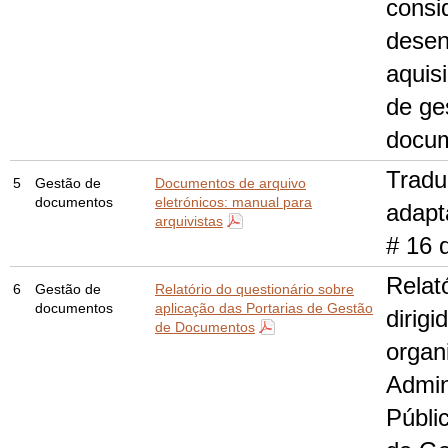
consi
desen
aquis
de ge
docu
Tradu
5
Gestão de
Documentos de arquivo
documentos
eletrónicos: manual para
adapt
arquivistas
# 16 
Relató
6
Gestão de
Relatório do questionário sobre
documentos
aplicação das Portarias de Gestão
dirigi
de Documentos
organ
Admin
Públi