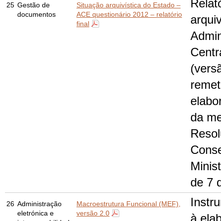
Relat
25
Gestão de
Situação arquivística do Estado –
documentos
ACE questionário 2012 – relatório
arquiv
final
Admin
Centr
(versã
remet
elabo
da me
Resol
Conse
Minis
de 7 
Instr
26
Administração
Macroestrutura Funcional (MEF),
eletrónica e
versão 2.0
à ela