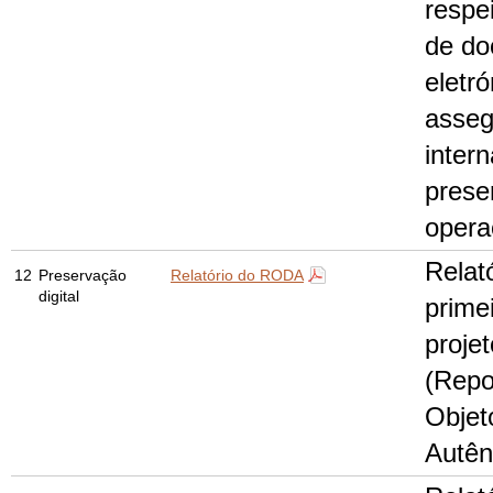
respe
de d
eletró
asseg
inter
prese
opera
Relató
12
Preservação
Relatório do RODA
digital
prime
proje
(Repo
Objet
Autên