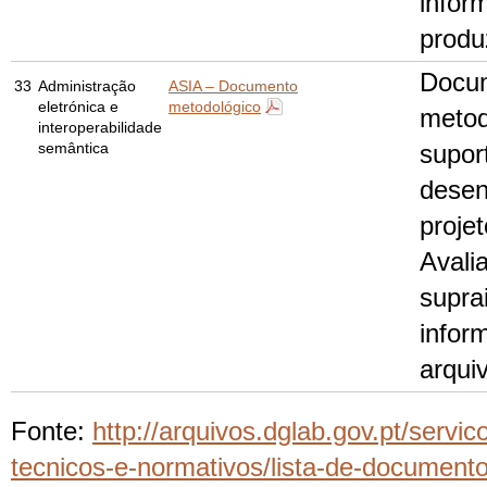
infor
produ
Docu
33
Administração
ASIA – Documento
eletrónica e
metodológico
metod
interoperabilidade
semântica
supor
desen
proje
Avali
suprai
infor
arquiv
Fonte:
http://arquivos.dglab.gov.pt/servi
tecnicos-e-normativos/lista-de-documento