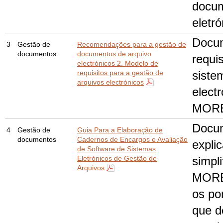
docu
eletr
Docu
3
Gestão de
Recomendações para a gestão de
documentos
documentos de arquivo
requis
electrónicos 2. Modelo de
requisitos para a gestão de
siste
arquivos electrónicos
elect
MOR
Docu
4
Gestão de
Guia Para a Elaboração de
documentos
Cadernos de Encargos e Avaliação
explic
de Software de Sistemas
Eletrónicos de Gestão de
simpl
Arquivos
MORE
os po
que d