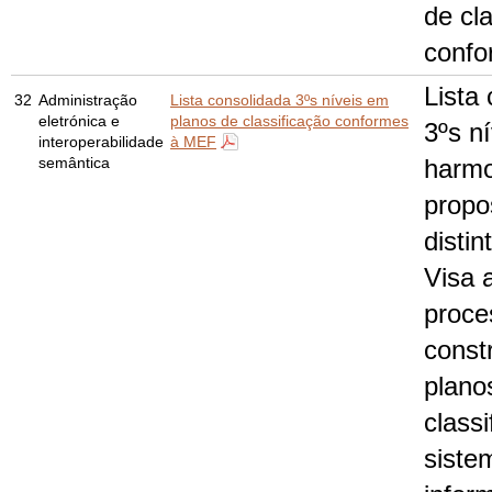
de cl
confo
Lista
32
Administração
Lista consolidada 3ºs níveis em
eletrónica e
planos de classificação conformes
3ºs ní
interoperabilidade
à MEF
semântica
harmo
propo
distin
Visa 
proce
const
plano
classi
siste