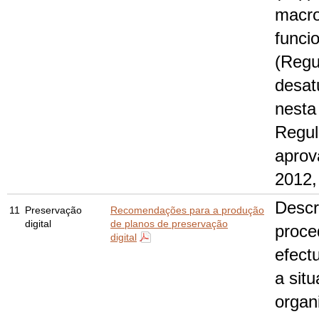
macro
funci
(Regu
desat
nesta 
Regul
aprov
2012,
Desc
11
Preservação
Recomendações para a produção
digital
de planos de preservação
proce
digital
efect
a sit
organ