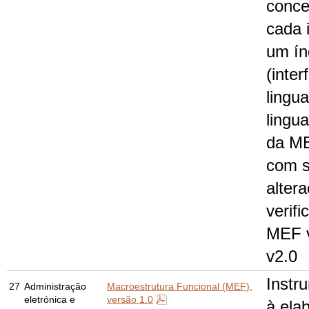
conce
cada i
um ín
(inter
lingu
lingu
da ME
com s
alter
verif
MEF 
v2.0
Instr
27
Administração
Macroestrutura Funcional (MEF),
eletrónica e
versão 1.0
à ela