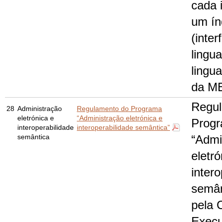
cada i
um ín
(inter
lingu
lingu
da M
Regul
28
Administração
Regulamento do Programa
eletrónica e
“Administração eletrónica e
Prog
interoperabilidade
interoperabilidade semântica”
semântica
“Admi
eletró
intero
semân
pela 
Execu