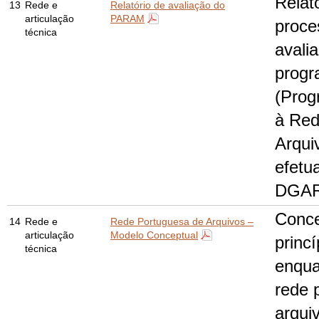
Relat
13
Rede e
Relatório de avaliação do
articulação
PARAM
proce
técnica
avali
prog
(Prog
à Red
Arqui
efetu
DGA
Conce
14
Rede e
Rede Portuguesa de Arquivos –
articulação
Modelo Conceptual
princí
técnica
enqua
rede 
arqui