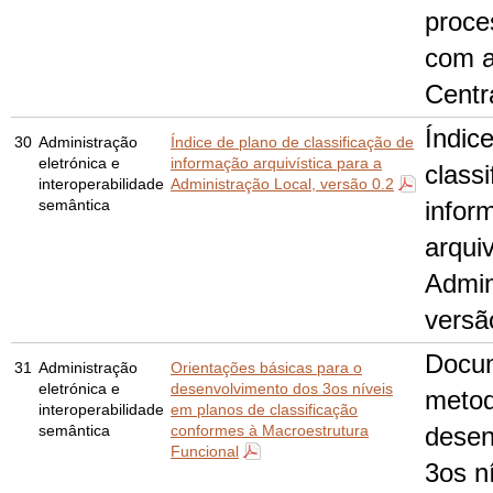
proce
com a
Centr
Índic
30
Administração
Índice de plano de classificação de
eletrónica e
informação arquivística para a
class
interoperabilidade
Administração Local, versão 0.2
semântica
infor
arquiv
Admin
versã
Docu
31
Administração
Orientações básicas para o
eletrónica e
desenvolvimento dos 3
os
níveis
metod
interoperabilidade
em planos de classificação
semântica
conformes à Macroestrutura
desen
Funcional
3
os
n