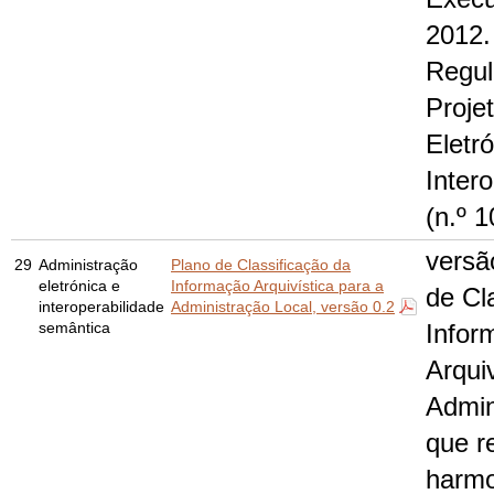
2012. 
Regul
Proje
Eletr
Intero
(n.º 1
versã
29
Administração
Plano de Classificação da
eletrónica e
Informação Arquivística para a
de Cl
interoperabilidade
Administração Local, versão 0.2
semântica
Infor
Arqui
Admin
que r
harmo