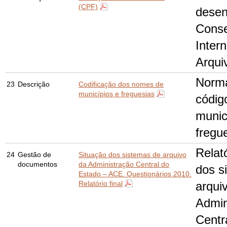
(CPF)
desen
Conse
Inter
Arqui
Norma
23
Descrição
Codificação dos nomes de
municípios e freguesias
códig
munic
fregu
Relat
24
Gestão de
Situação dos sistemas de arquivo
documentos
da Administração Central do
dos s
Estado – ACE. Questionários 2010.
Relatório final
arqui
Admin
Centr