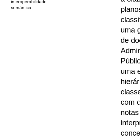
interoperabilidade
semântica
plano
class
uma g
de do
Admin
Públi
uma e
hierá
classe
com d
notas
inter
conce