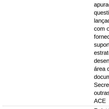
apura
quest
lança
com o
forne
supor
estrat
desen
área 
docu
Secre
outra
ACE