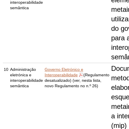
eleme
interoperabilidade
semântica
metai
utiliz
do go
para 
intero
semân
Docu
10
Administração
Governo Eletrónico e
eletrónica e
Interoperabilidade
(Regulamento
metod
interoperabilidade
desatualizado) (ver, nesta lista,
semântica
novo Regulamento no n.º 26)
elabo
esqu
metai
a inte
(mip)