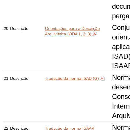
docu
perga
Conju
20
Descrição
Orientações para a Descrição
Arquivística (ODA 1, 2, 3)
orien
aplic
ISAD(
ISAAR
Norma
21
Descrição
Tradução da norma ISAD (G)
desen
Conse
Inter
Arqui
Norma
22
Descrição
Tradução da norma ISAAR