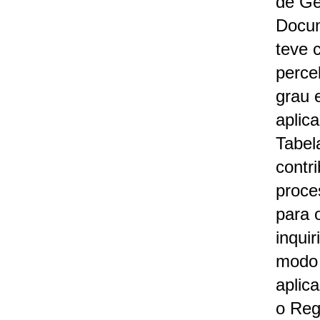
de Ge
Docu
teve 
perce
grau 
aplic
Tabel
contr
proce
para 
inquir
modo
aplic
o Reg