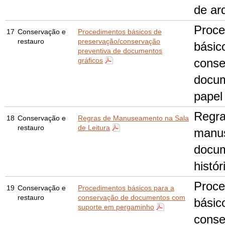
de ar
Proce
17
Conservação e
Procedimentos básicos de
restauro
preservação/conservação
básic
preventiva de documentos
gráficos
conse
docu
papel
Regra
18
Conservação e
Regras de Manuseamento na Sala
restauro
de Leitura
manu
docu
histór
Proce
19
Conservação e
Procedimentos básicos para a
restauro
conservação de documentos com
básic
suporte em pergaminho
conse