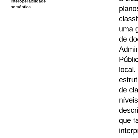
interoperabilidade
semântica
plano
class
uma g
de do
Admin
Públic
local
estrut
de cl
nívei
descr
que fa
inter