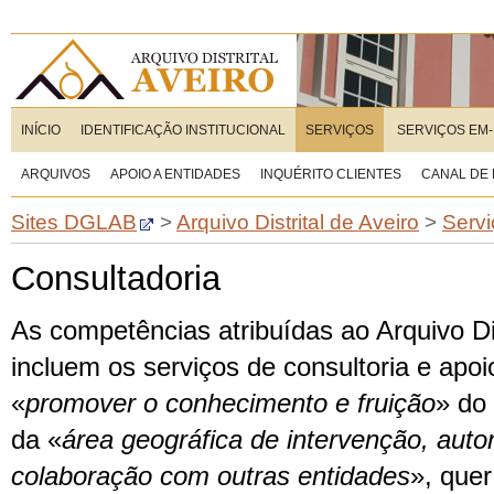
INÍCIO
IDENTIFICAÇÃO INSTITUCIONAL
SERVIÇOS
SERVIÇOS EM-
ARQUIVOS
APOIO A ENTIDADES
INQUÉRITO CLIENTES
CANAL DE
Sites DGLAB
>
Arquivo Distrital de Aveiro
>
Servi
Consultadoria
As competências atribuídas ao Arquivo Dis
incluem os serviços de consultoria e apoi
«
promover o conhecimento e fruição
» do 
da «
área geográfica de intervenção, au
colaboração com outras entidades
», que