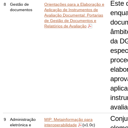
Este 
8
Gestão de
Orientações para a Elaboração e
documentos
Aplicação de Instrumentos de
enqua
Avaliação Documental: Portarias
de Gestão de Documentos e
docum
Relatórios de Avaliação
âmbit
da D
espec
proce
elabo
aprov
aplic
instr
avali
Conju
9
Administração
MIP: Metainformação para
eletrónica e
interoperabilidade
(v1.0c)