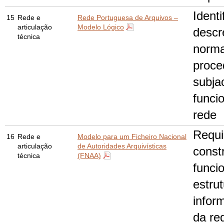
Ident
15
Rede e
Rede Portuguesa de Arquivos –
articulação
Modelo Lógico
desc
técnica
norma
proce
subja
funci
rede
Requi
16
Rede e
Modelo para um Ficheiro Nacional
articulação
de Autoridades Arquivísticas
const
técnica
(FNAA)
funci
estru
infor
da re