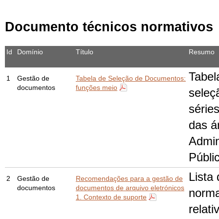
Documento técnicos normativos
Id
Domínio
Título
Resumo
Tabel
1
Gestão de
Tabela de Seleção de Documentos:
documentos
funções meio
seleç
série
das á
Admin
Públi
Lista
2
Gestão de
Recomendações para a gestão de
documentos
documentos de arquivo eletrónicos
norma
1. Contexto de suporte
relat