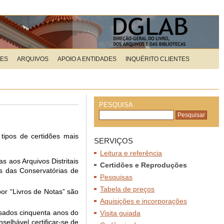
ÕES
ARQUIVOS
APOIO A ENTIDADES
INQUÉRITO CLIENTES
PESQUISA
 tipos de certidões mais
SERVIÇOS
Leitura e referência
s aos Arquivos Distritais
Certidões e Reproduções
és das Conservatórias de
Pesquisas
Tabela de preços
por “Livros de Notas” são
Aquisições e incorporações
assados cinquenta anos do
Visita guiada
selhável certificar-se de