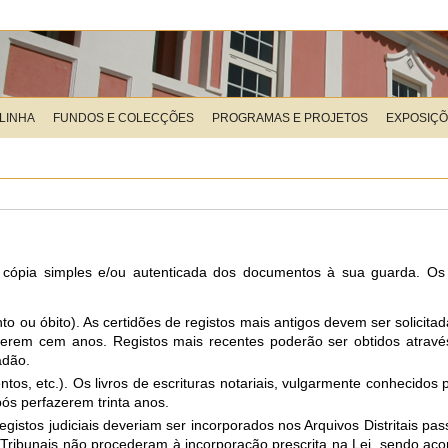
LINHA
FUNDOS E COLECÇÕES
PROGRAMAS E PROJETOS
EXPOSIÇ
or cópia simples e/ou autenticada dos documentos à sua guarda. Os
 ou óbito). As certidões de registos mais antigos devem ser solicitada
azerem cem anos. Registos mais recentes poderão ser obtidos atrav
adão.
entos, etc.). Os livros de escrituras notariais, vulgarmente conhecidos 
pós perfazerem trinta anos.
 registos judiciais deveriam ser incorporados nos Arquivos Distritais p
 Tribunais não procederam à incorporação prescrita na Lei, sendo acon