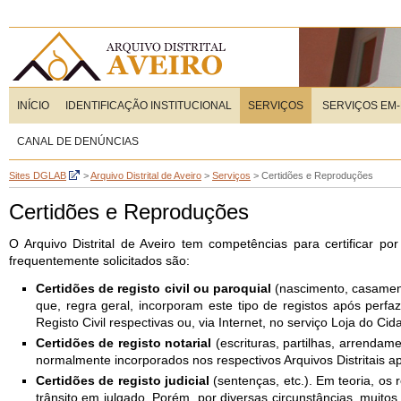
INÍCIO
IDENTIFICAÇÃO INSTITUCIONAL
SERVIÇOS
SERVIÇOS EM-
CANAL DE DENÚNCIAS
Sites DGLAB
>
Arquivo Distrital de Aveiro
>
Serviços
>
Certidões e Reproduções
Certidões e Reproduções
O Arquivo Distrital de Aveiro tem competências para certificar p
frequentemente solicitados são:
Certidões de registo civil ou paroquial
(nascimento, casamento
que, regra geral, incorporam este tipo de registos após perf
Registo Civil respectivas ou, via Internet, no serviço Loja do Cid
Certidões de registo notarial
(escrituras, partilhas, arrendam
normalmente incorporados nos respectivos Arquivos Distritais a
Certidões de registo judicial
(sentenças, etc.). Em teoria, os
trânsito em julgado. Porém, por diversas circunstâncias, muitos