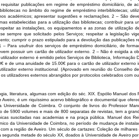
e requisitar publicações em regime de empréstimo domiciliário, de 
bibliotecas no âmbito do regime de empréstimo interbibliotecas; util
hos académicos; apresentar sugestões e reclamações. 2 – São dever
s estabelecidas para a utilização das bibliotecas; contribuir para u
respeitar as instalações, os equipamentos e as zonas de utilização d
ar-se sempre que solicitado pelos Serviços; respeitar a legislação vi
ento; cumprir o prazo estipulado para a devolução das publicações r
: 1 – Para usufruir dos serviços de empréstimo domiciliário, de forma
devem possuir um cartão de utilizador externo. 2 – Não é exigida a o
utilizador externo é emitido pelos Serviços de Biblioteca, Informação
 e de uma anuidade de 15.00€ para o cartão de utilizador externo 
ilizador externo institucional. (Aprovado em reunião do Conselho 
os utilizadores externos abrangidos por protocolos celebrados com outr
gia, literatura, algumas com edição do séc. XIX. Espólio Manuel dos R
 Aveiro, é um riquíssimo acervo bibliográfico e documental que ofere
da Universidade de Coimbra. O conjunto de livros do Professor Man
erto de 5900 volumes e mais de 800 separatas de revistas, tem a gra
cas suscitadas nas academias e na praça pública. Manuel dos Reis
ómico da Universidade de Coimbra, no período de mudança de instala
 com a região de Aveiro. Um século de cartazes: Coleção de milhares
da segunda metade do século XX, doados à Universidade de Aveiro por