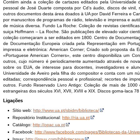
Contém ainda a coleção de cartazes editados pela Universidade 
pessoal de José Duarte composta por Cd’s áudio, discos de vinil, r
outros documentos desta área doados à UA por David Ferreira e Car
por manuscritos de programas de rádio, televisão e imprensa e aut
de música diversa. Fundo La Roche: Coleção de revistas científicas
suiça Hoffmann – La Roche. São publicações de elevado valor cientí
coleção começaram a ser editados em 1800. Centro de Documentaç
de Documentação Europeia criada pela Representação em Portugal
impressa e eletrónica: American Corner; Criado sob proposta da 
«Portuguese American Corners», este centro disponibiliza um Conj
outros, cujo número é periodicamente aumentado através de no
sobre os EUA, de interesse para docentes, investigadores e alun
Universidade de Aveiro pela filha do compositor e conta com um nú
editadas; correspondência pessoal e profissional; recortes de impr
outros. Fundo Reservado Livro Antigo: Coleção de mais de 1000 
estrangeiras dos séculos XVI, XVII, XVIII e XIX. Discos goma-laca 7
Ligações
Sítio web:
http://www.ua.pt/sbidm/biblioteca/
Repositório Institucional:
http://ria.ua.pt
Catálogo:
http://opac.ua.pt
Facebook:
http://www.facebook.com/pages/Bibliotecas-da-Uni
Issuu:
http://issuu.com/bibliotecasua