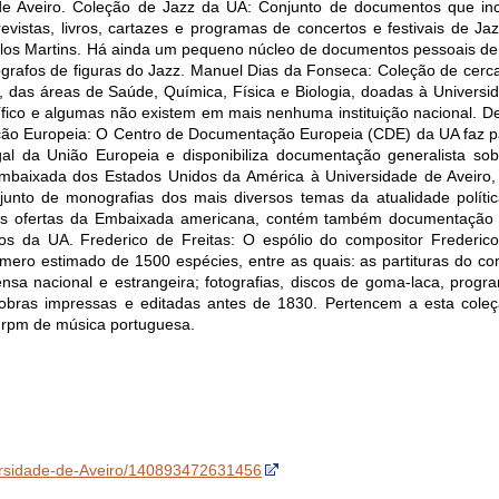
de Aveiro. Coleção de Jazz da UA: Conjunto de documentos que in
evistas, livros, cartazes e programas de concertos e festivais de Jaz
los Martins. Há ainda um pequeno núcleo de documentos pessoais de 
ógrafos de figuras do Jazz. Manuel Dias da Fonseca: Coleção de cerca
, das áreas de Saúde, Química, Física e Biologia, doadas à Universid
fico e algumas não existem em mais nenhuma instituição nacional. De r
ão Europeia: O Centro de Documentação Europeia (CDE) da UA faz p
 da União Europeia e disponibiliza documentação generalista sob
Embaixada dos Estados Unidos da América à Universidade de Aveiro,
unto de monografias dos mais diversos temas da atualidade polític
vas ofertas da Embaixada americana, contém também documentação 
os da UA. Frederico de Freitas: O espólio do compositor Frederico
mero estimado de 1500 espécies, entre as quais: as partituras do c
ensa nacional e estrangeira; fotografias, discos de goma-laca, progr
obras impressas e editadas antes de 1830. Pertencem a esta cole
8 rpm de música portuguesa.
versidade-de-Aveiro/140893472631456