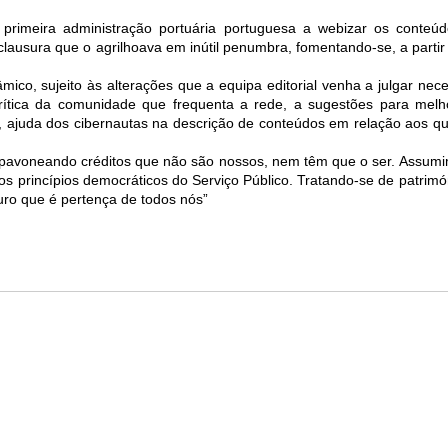
a primeira administração portuária portuguesa a webizar os conteúd
clausura que o agrilhoava em inútil penumbra, fomentando-se, a partir
mico, sujeito às alterações que a equipa editorial venha a julgar nec
crítica da comunidade que frequenta a rede, a sugestões para melh
s, ajuda dos cibernautas na descrição de conteúdos em relação aos 
pavoneando créditos que não são nossos, nem têm que o ser. Assum
s princípios democráticos do Serviço Público. Tratando-se de patrimó
uro que é pertença de todos nós”