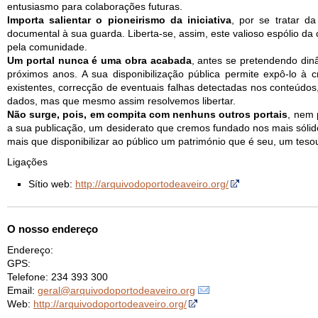
entusiasmo para colaborações futuras.
Importa salientar o pioneirismo da iniciativa
, por se tratar d
documental à sua guarda. Liberta-se, assim, este valioso espólio da 
pela comunidade.
Um portal nunca é uma obra acabada
, antes se pretendendo dinâ
próximos anos. A sua disponibilização pública permite expô-lo à 
existentes, correcção de eventuais falhas detectadas nos conteúdo
dados, mas que mesmo assim resolvemos libertar.
Não surge, pois, em compita com nenhuns outros portais
, nem 
a sua publicação, um desiderato que cremos fundado nos mais sólido
mais que disponibilizar ao público um património que é seu, um teso
Ligações
Sítio web:
http://arquivodoportodeaveiro.org/
O nosso endereço
Endereço:
GPS:
Telefone: 234 393 300
Email:
geral@arquivodoportodeaveiro.org
Web:
http://arquivodoportodeaveiro.org/