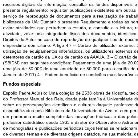
recursos digitais de informação; consultar os fundos disponíveis 
presente regulamento; requisitar publicações existentes em outras 
serviço de reprodução de documentos para a realização de trabal
bibliotecas da UA: Cumprir o presente Regulamento e todas as norma
evitar atividades que perturbem o estudo, a consulta e a leitura; 
atividade; zelar pela integridade física dos documentos; identific
Direitos de Autor no caso de reprodução de qualquer tipo de docum
empréstimo domiciliário. Artigo 4.º – Cartão de utilizador externo
utilização de equipamentos informáticos, os utilizadores externos 
detentores de cartão da UA ou de cartão da AAAUA. 3 – O cartão de 
(SBIDM) nas seguintes condições: Pagamento de uma jóia de 20.00€
uma jóia de 30.00€ de uma anuidade de 50.00€ para o cartão de ut
Janeiro de 2011) 4 – Podem beneficiar de condições mais favoráveis 
Fundos especiais
Espólio Padre Acúrsio: Uma coleção de 2538 obras de filosofia, teolo
do Professor Manuel dos Reis, doada pela família à Universidade de
sobre as preocupações científicas e culturais daquele professor 
disponibilizados pela Biblioteca da Universidade de Aveiro, com p
um panorama muito completo das inovações teóricas e das polémi
professor catedrático desde 1933 e diretor do Observatório Astron
de monografias e publicações periódicas cujos temas se relacionam
de diversos temas e de diversas origens datados, na sua maioria, 