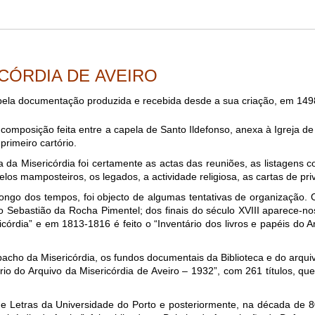
CÓRDIA DE AVEIRO
pela documentação produzida e recebida desde a sua criação, em 1498
omposição feita entre a capela de Santo Ildefonso, anexa à Igreja de
primeiro cartório.
 da Misericórdia foi certamente as actas das reuniões, as listagens
os mamposteiros, os legados, a actividade religiosa, as cartas de privi
ngo dos tempos, foi objecto de algumas tentativas de organização. O
 Sebastião da Rocha Pimentel; dos finais do século XVIII aparece-nos
icórdia” e em 1813-1816 é feito o “Inventário dos livros e papéis do
cho da Misericórdia, os fundos documentais da Biblioteca e do arquiv
rio do Arquivo da Misericórdia de Aveiro – 1932”, com 261 títulos, 
e Letras da Universidade do Porto e posteriormente, na década de 8