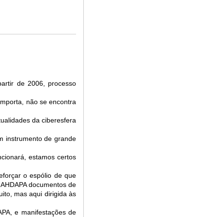
artir de 2006, processo
omporta, não se encontra
tualidades da ciberesfera
um instrumento de grande
ncionará, estamos certos
eforçar o espólio de que
 ao AHDAPA documentos de
ito, mas aqui dirigida às
APA, e manifestações de