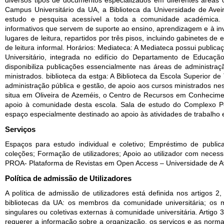
diversos tipos de documentos especializados em diferentes áreas ci
Campus Universitário da UA, a Biblioteca da Universidade de Aveir
estudo e pesquisa acessível a toda a comunidade académica. N
informativos que servem de suporte ao ensino, aprendizagem e à in
lugares de leitura, repartidos por três pisos, incluindo gabinetes de 
de leitura informal. Horários: Mediateca: A Mediateca possui public
Universitário, integrada no edifício do Departamento de Educação.
disponibiliza publicações essencialmente nas áreas de administraç
ministrados. biblioteca da estga: A Biblioteca da Escola Superior 
administração pública e gestão, de apoio aos cursos ministrados ne
situa em Oliveira de Azeméis, o Centro de Recursos em Conheciment
apoio à comunidade desta escola. Sala de estudo do Complexo Pe
espaço especialmente destinado ao apoio às atividades de trabalho 
Serviços
Espaços para estudo individual e coletivo; Empréstimo de public
coleções; Formação de utilizadores; Apoio ao utilizador com necessi
PROA- Plataforma de Revistas em Open Access – Universidade de Av
Política de admissão de Utilizadores
A política de admissão de utilizadores está definida nos artigos 2
bibliotecas da UA: os membros da comunidade universitária; os
singulares ou coletivas externas à comunidade universitária. Artigo 3.
requerer a informação sobre a organização, os serviços e as norma