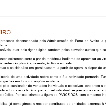
EIRO
processo desencadeado pela Administração do Porto de Aveiro, a p
tente.
íveis, quer pelo rigor exigido, também pelos elevados custos que c
tos existentes corre a par da tendência hodierna de aproveitar as vir
s, antes cingidos à apresentação física em sala.
tistas e os cidadãos em geral passam, a partir de agora, a dispor de 
istória de uma actividade nobre como o é a actividade portuária. Fu
tigações em torno do espólio existente.
pólo catalisador de vontades individuais e colectivas, tendentes a r
ada a todos os cidadãos que, a nível individual, se prestem a ceder
 ao público. Por isso criámos a figura de PARCEIROS, com o mesmo intu
lica, já começámos a receber contributos de entidades externas à 