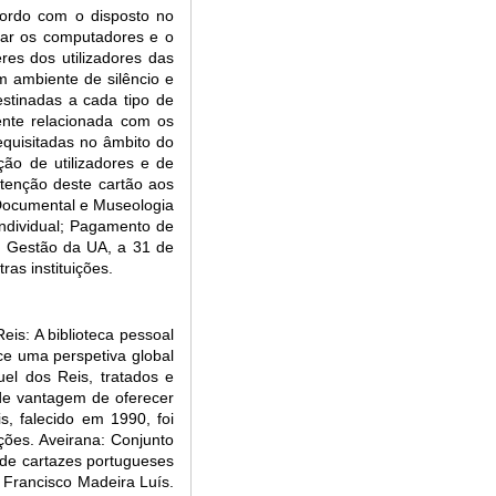
acordo com o disposto no
izar os computadores e o
es dos utilizadores das
m ambiente de silêncio e
estinadas a cada tipo de
gente relacionada com os
equisitadas no âmbito do
ção de utilizadores e de
btenção deste cartão aos
 Documental e Museologia
individual; Pagamento de
de Gestão da UA, a 31 de
as instituições.
eis: A biblioteca pessoal
ce uma perspetiva global
uel dos Reis, tratados e
nde vantagem de oferecer
, falecido em 1990, foi
ções. Aveirana: Conjunto
 de cartazes portugueses
 Francisco Madeira Luís.