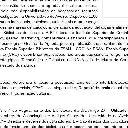
entíficas. Biblioteca da UA: Localizada no centro do
o constitui-se como um agradável local para leitura,
ela são disponibilizados os necessários recursos
vestigação na Universidade de Aveiro. Dispõe de 1100
estudo individuais, coletivos, audiovisuais e um espaço
ações nas áreas de psicologia, ciências da educação, didáticas e afin
 Biblioteca do isca-ua: A Biblioteca do Instituto Superior de Conta
ão, gestão, marketing, contabilidade e finanças, que correspondem 
de Tecnologia e Gestão de Águeda possui publicações especialmente na
sta Escola Superior. Biblioteca da ESAN – CRC: Na ESAN, Escola Super
o (CRC) disponibiliza publicações nas áreas das ciências, engenhar
dagógico, Tecnológico e Científico da UA: A sala de leitura do C
e estudo dos alunos.
ações; Referência e apoio a pesquisas; Empréstimo interbibliotecas
dades especiais; OPAC – catálogo online; Repositório Institucional d
eiro; Programação cultural.
, 3 e 4 do Regulamento das Bibliotecas da UA: Artigo 2.º – Utilizador
 membros da Associação de Antigos Alunos da Universidade de Ave
º – Direitos e deveres dos utilizadores: 1 – São direitos dos utilizado
s de funcionamento das bibliotecas; ter acesso ao equipamento que po