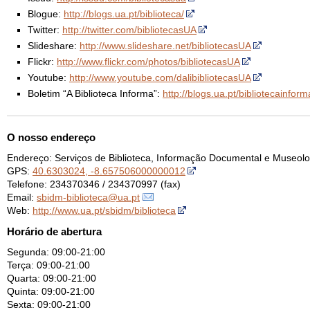
Blogue:
http://blogs.ua.pt/biblioteca/
Twitter:
http://twitter.com/bibliotecasUA
Slideshare:
http://www.slideshare.net/bibliotecasUA
Flickr:
http://www.flickr.com/photos/bibliotecasUA
Youtube:
http://www.youtube.com/dalibibliotecasUA
Boletim “A Biblioteca Informa”:
http://blogs.ua.pt/bibliotecainform
O nosso endereço
Endereço: Serviços de Biblioteca, Informação Documental e Museolo
GPS:
40.6303024, -8.657506000000012
Telefone: 234370346 / 234370997 (fax)
Email:
sbidm-biblioteca@ua.pt
Web:
http://www.ua.pt/sbidm/biblioteca
Horário de abertura
Segunda: 09:00-21:00
Terça: 09:00-21:00
Quarta: 09:00-21:00
Quinta: 09:00-21:00
Sexta: 09:00-21:00