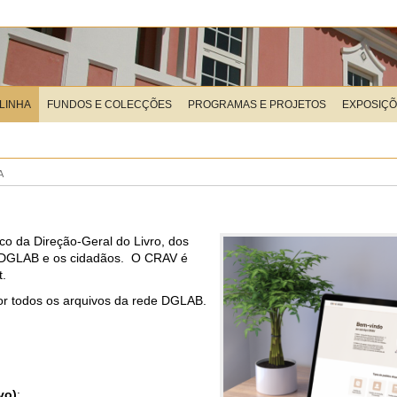
LINHA
FUNDOS E COLECÇÕES
PROGRAMAS E PROJETOS
EXPOSIÇ
A
ico da Direção-Geral do Livro, dos
 a DGLAB e os cidadãos. O CRAV é
t.
por todos os arquivos da rede DGLAB.
vo)
;