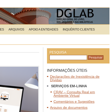
ÕES
ARQUIVOS
APOIO A ENTIDADES
INQUÉRITO CLIENTES
PESQUISA
INFORMAÇÕES ÚTEIS
Declarações de Inexistência de
Dívidas
SERVIÇOS EM-LINHA
CRAV – Consulta Real em
Ambiente Virtual
Comentários e Sugestões
Arquivo de documentos