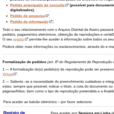
Pedido antecipado de consulta
(possível para document
digitalizados)
;
Pedido de pesquisa
;
Pedido de informação
;
Todo o seu relacionamento com o Arquivo Distrital de Aveiro passará
pedidos, pagamentos eletrónicos, obtenção de reproduções e certidõe
O seu
registo
permite-lhe aceder à informação sobre todos os seu
Poderá obter mais informações ou esclarecimentos, através do e-m
Formalização de pedidos
(art. 8º do Regulamento de Reprodução
1 — A formalização do(s) pedido(s) de reprodução pode ser presenc
Virtual
.
2 — Salienta -se a necessidade do preenchimento cuidadoso e integr
estes, sempre que possível, indicar o título, a cota do documento o
páginas/fólios, bem como o tipo de reprodução pretendida e a finalid
Para aceder ao balcão eletrónico – por favor selecione:
Registo de
Para aceder aos
Serviços em Linha
d