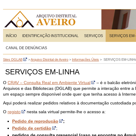
INÍCIO
IDENTIFICAÇÃO INSTITUCIONAL
SERVIÇOS
SERVIÇOS EM-
CANAL DE DENÚNCIAS
Sites DGLAB
>
Arquivo Distrital de Aveiro
>
Informações Úteis
>
SERVIÇOS EM-LINH
SERVIÇOS EM-LINHA
O
CRAV – Consulta Real em Ambiente Virtual
– é o balcão eletrón
Arquivos e das Bibliotecas (DGLAB) que permite a interação entre
um espaço sempre disponível onde quer que tenha acesso à Interne
Aqui poderá realizar pedidos relativos à documentação custodiada 
O
registo
nesta sala virtual permite-lhe o acesso a:
Pedido de reprodução
;
Pedido de certidão
;
pedidos de consulta presencial (caso se encontre no Arqui