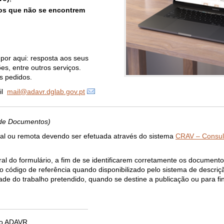
os que não se encontrem
 por aqui: resposta aos seus
s, entre outros serviços.
s pedidos.
ail
mail@adavr.dglab.gov.pt
 de Documentos)
ial ou remota devendo ser efetuada através do sistema
CRAV – Consul
al do formulário, a fim de se identificarem corretamente os document
u o código de referência quando disponibilizado pelo sistema de descri
ade do trabalho pretendido, quando se destine a publicação ou para fi
o ADAVR.