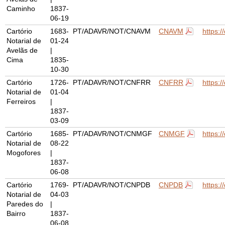
Caminho
1837-
06-19
Cartório
1683-
PT/ADAVR/NOT/CNAVM
CNAVM
https:
Notarial de
01-24
Avelãs de
|
Cima
1835-
10-30
Cartório
1726-
PT/ADAVR/NOT/CNFRR
CNFRR
https:
Notarial de
01-04
Ferreiros
|
1837-
03-09
Cartório
1685-
PT/ADAVR/NOT/CNMGF
CNMGF
https:
Notarial de
08-22
Mogofores
|
1837-
06-08
Cartório
1769-
PT/ADAVR/NOT/CNPDB
CNPDB
https:
Notarial de
04-03
Paredes do
|
Bairro
1837-
06-08