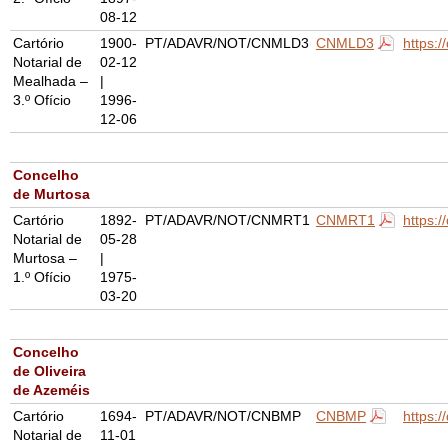
08-12
Cartório
1900-
PT/ADAVR/NOT/CNMLD3
CNMLD3
https:
Notarial de
02-12
Mealhada –
|
3.º Ofício
1996-
12-06
Concelho
de Murtosa
Cartório
1892-
PT/ADAVR/NOT/CNMRT1
CNMRT1
https:
Notarial de
05-28
Murtosa –
|
1.º Ofício
1975-
03-20
Concelho
de Oliveira
de Azeméis
Cartório
1694-
PT/ADAVR/NOT/CNBMP
CNBMP
https:
Notarial de
11-01