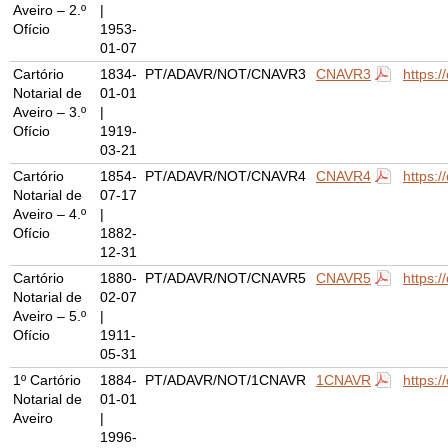
Aveiro – 2.º
|
Ofício
1953-
01-07
Cartório
1834-
PT/ADAVR/NOT/CNAVR3
CNAVR3
https:
Notarial de
01-01
Aveiro – 3.º
|
Ofício
1919-
03-21
Cartório
1854-
PT/ADAVR/NOT/CNAVR4
CNAVR4
https:
Notarial de
07-17
Aveiro – 4.º
|
Ofício
1882-
12-31
Cartório
1880-
PT/ADAVR/NOT/CNAVR5
CNAVR5
https:
Notarial de
02-07
Aveiro – 5.º
|
Ofício
1911-
05-31
1º Cartório
1884-
PT/ADAVR/NOT/1CNAVR
1CNAVR
https:
Notarial de
01-01
Aveiro
|
1996-