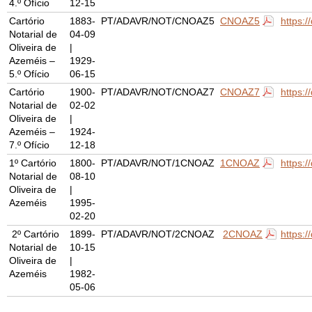
4.º Ofício
12-15
Cartório
1883-
PT/ADAVR/NOT/CNOAZ5
CNOAZ5
https:
Notarial de
04-09
Oliveira de
|
Azeméis –
1929-
5.º Ofício
06-15
Cartório
1900-
PT/ADAVR/NOT/CNOAZ7
CNOAZ7
https:
Notarial de
02-02
Oliveira de
|
Azeméis –
1924-
7.º Ofício
12-18
1º Cartório
1800-
PT/ADAVR/NOT/1CNOAZ
1CNOAZ
https:
Notarial de
08-10
Oliveira de
|
Azeméis
1995-
02-20
2º Cartório
1899-
PT/ADAVR/NOT/2CNOAZ
2CNOAZ
https:
Notarial de
10-15
Oliveira de
|
Azeméis
1982-
05-06