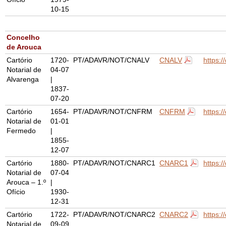
10-15
Concelho
de Arouca
Cartório
1720-
PT/ADAVR/NOT/CNALV
CNALV
https:
Notarial de
04-07
Alvarenga
|
1837-
07-20
Cartório
1654-
PT/ADAVR/NOT/CNFRM
CNFRM
https:
Notarial de
01-01
Fermedo
|
1855-
12-07
Cartório
1880-
PT/ADAVR/NOT/CNARC1
CNARC1
https:
Notarial de
07-04
Arouca – 1.º
|
Ofício
1930-
12-31
Cartório
1722-
PT/ADAVR/NOT/CNARC2
CNARC2
https:
Notarial de
09-09