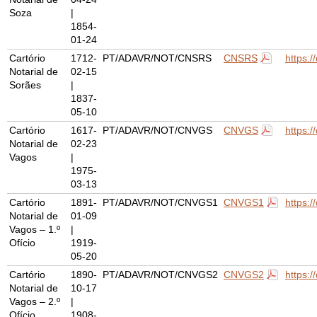
Soza
|
1854-
01-24
Cartório
1712-
PT/ADAVR/NOT/CNSRS
CNSRS
https:
Notarial de
02-15
Sorães
|
1837-
05-10
Cartório
1617-
PT/ADAVR/NOT/CNVGS
CNVGS
https:
Notarial de
02-23
Vagos
|
1975-
03-13
Cartório
1891-
PT/ADAVR/NOT/CNVGS1
CNVGS1
https:
Notarial de
01-09
Vagos – 1.º
|
Ofício
1919-
05-20
Cartório
1890-
PT/ADAVR/NOT/CNVGS2
CNVGS2
https:
Notarial de
10-17
Vagos – 2.º
|
Ofício
1908-