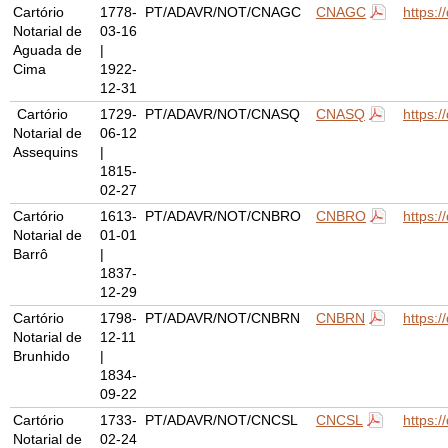
Cartório
1778-
PT/ADAVR/NOT/CNAGC
CNAGC
https:
Notarial de
03-16
Aguada de
|
Cima
1922-
12-31
Cartório
1729-
PT/ADAVR/NOT/CNASQ
CNASQ
https:
Notarial de
06-12
Assequins
|
1815-
02-27
Cartório
1613-
PT/ADAVR/NOT/CNBRO
CNBRO
https:
Notarial de
01-01
Barrô
|
1837-
12-29
Cartório
1798-
PT/ADAVR/NOT/CNBRN
CNBRN
https:
Notarial de
12-11
Brunhido
|
1834-
09-22
Cartório
1733-
PT/ADAVR/NOT/CNCSL
CNCSL
https:
Notarial de
02-24