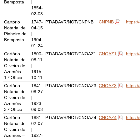
Bemposta
|
1854-
02-03
Cartório
1747-
PT/ADAVR/NOT/CNPNB
CNPNB
https:
Notarial de
04-15
Pinheiro da
|
Bemposta
1904-
01-24
Cartório
1800-
PT/ADAVR/NOT/CNOAZ1
CNOAZ1
https:
Notarial de
08-11
Oliveira de
|
Azeméis –
1915-
1.º Ofício
10-11
Cartório
1841-
PT/ADAVR/NOT/CNOAZ3
CNOAZ3
https:
Notarial de
08-27
Oliveira de
|
Azeméis –
1923-
3.º Ofício
09-03
Cartório
1881-
PT/ADAVR/NOT/CNOAZ4
CNOAZ4
https:
Notarial de
02-07
Oliveira de
|
Azeméis –
1927-