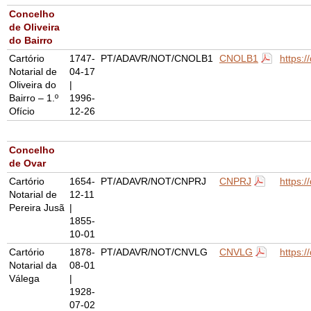
Concelho
de Oliveira
do Bairro
Cartório
1747-
PT/ADAVR/NOT/CNOLB1
CNOLB1
https:
Notarial de
04-17
Oliveira do
|
Bairro – 1.º
1996-
Ofício
12-26
Concelho
de Ovar
Cartório
1654-
PT/ADAVR/NOT/CNPRJ
CNPRJ
https:
Notarial de
12-11
Pereira Jusã
|
1855-
10-01
Cartório
1878-
PT/ADAVR/NOT/CNVLG
CNVLG
https:
Notarial da
08-01
Válega
|
1928-
07-02