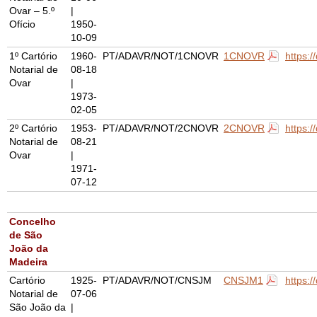
Ovar – 5.º
|
Ofício
1950-
10-09
1º Cartório
1960-
PT/ADAVR/NOT/1CNOVR
1CNOVR
https:
Notarial de
08-18
Ovar
|
1973-
02-05
2º Cartório
1953-
PT/ADAVR/NOT/2CNOVR
2CNOVR
https:
Notarial de
08-21
Ovar
|
1971-
07-12
Concelho
de São
João da
Madeira
Cartório
1925-
PT/ADAVR/NOT/CNSJM
CNSJM1
https:
Notarial de
07-06
São João da
|