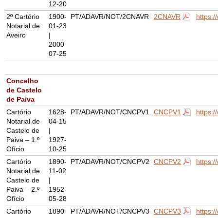
12-20
2º Cartório
1900-
PT/ADAVR/NOT/2CNAVR
2CNAVR
https:
Notarial de
01-23
Aveiro
|
2000-
07-25
Concelho
de Castelo
de Paiva
Cartório
1628-
PT/ADAVR/NOT/CNCPV1
CNCPV1
https:
Notarial de
04-15
Castelo de
|
Paiva – 1.º
1927-
Ofício
10-25
Cartório
1890-
PT/ADAVR/NOT/CNCPV2
CNCPV2
https:
Notarial de
11-02
Castelo de
|
Paiva – 2.º
1952-
Ofício
05-28
Cartório
1890-
PT/ADAVR/NOT/CNCPV3
CNCPV3
https: