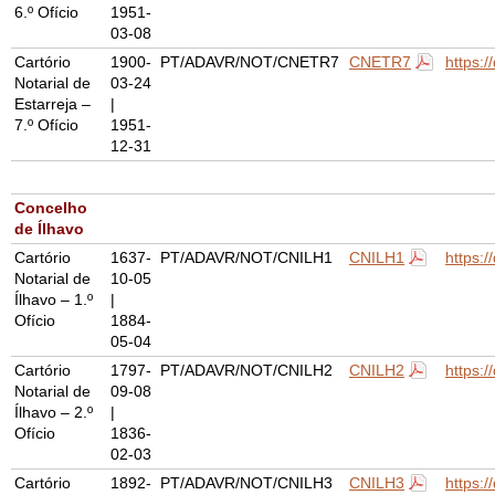
6.º Ofício
1951-
03-08
Cartório
1900-
PT/ADAVR/NOT/CNETR7
CNETR7
https:
Notarial de
03-24
Estarreja –
|
7.º Ofício
1951-
12-31
Concelho
de Ílhavo
Cartório
1637-
PT/ADAVR/NOT/CNILH1
CNILH1
https:
Notarial de
10-05
Ílhavo – 1.º
|
Ofício
1884-
05-04
Cartório
1797-
PT/ADAVR/NOT/CNILH2
CNILH2
https:
Notarial de
09-08
Ílhavo – 2.º
|
Ofício
1836-
02-03
Cartório
1892-
PT/ADAVR/NOT/CNILH3
CNILH3
https: