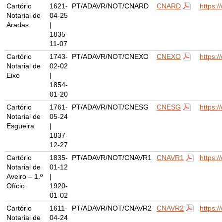
Cartório
1621-
PT/ADAVR/NOT/CNARD
CNARD
https:
Notarial de
04-25
Aradas
|
1835-
11-07
Cartório
1743-
PT/ADAVR/NOT/CNEXO
CNEXO
https:
Notarial de
02-02
Eixo
|
1854-
01-20
Cartório
1761-
PT/ADAVR/NOT/CNESG
CNESG
https:
Notarial de
05-24
Esgueira
|
1837-
12-27
Cartório
1835-
PT/ADAVR/NOT/CNAVR1
CNAVR1
https:
Notarial de
01-12
Aveiro – 1.º
|
Ofício
1920-
01-02
Cartório
1611-
PT/ADAVR/NOT/CNAVR2
CNAVR2
https:
Notarial de
04-24