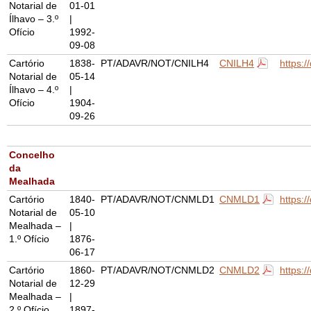
Notarial de
01-01
Ílhavo – 3.º
|
Ofício
1992-
09-08
Cartório
1838-
PT/ADAVR/NOT/CNILH4
CNILH4
https:
Notarial de
05-14
Ílhavo – 4.º
|
Ofício
1904-
09-26
Concelho
da
Mealhada
Cartório
1840-
PT/ADAVR/NOT/CNMLD1
CNMLD1
https:
Notarial de
05-10
Mealhada –
|
1.º Ofício
1876-
06-17
Cartório
1860-
PT/ADAVR/NOT/CNMLD2
CNMLD2
https:
Notarial de
12-29
Mealhada –
|
2.º Ofício
1897-