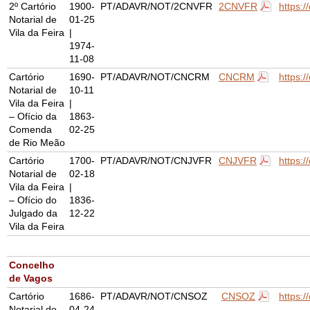
2º Cartório
1900-
PT/ADAVR/NOT/2CNVFR
2CNVFR
https:
Notarial de
01-25
Vila da Feira
|
1974-
11-08
Cartório
1690-
PT/ADAVR/NOT/CNCRM
CNCRM
https:
Notarial de
10-11
Vila da Feira
|
– Ofício da
1863-
Comenda
02-25
de Rio Meão
Cartório
1700-
PT/ADAVR/NOT/CNJVFR
CNJVFR
https:
Notarial de
02-18
Vila da Feira
|
– Ofício do
1836-
Julgado da
12-22
Vila da Feira
Concelho
de Vagos
Cartório
1686-
PT/ADAVR/NOT/CNSOZ
CNSOZ
https:
Notarial de
04-24