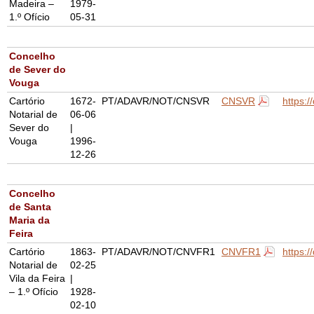
Madeira –
1979-
1.º Ofício
05-31
Concelho
de Sever do
Vouga
Cartório
1672-
PT/ADAVR/NOT/CNSVR
CNSVR
https:
Notarial de
06-06
Sever do
|
Vouga
1996-
12-26
Concelho
de Santa
Maria da
Feira
Cartório
1863-
PT/ADAVR/NOT/CNVFR1
CNVFR1
https:
Notarial de
02-25
Vila da Feira
|
– 1.º Ofício
1928-
02-10