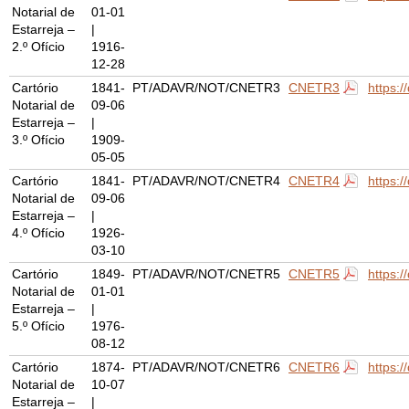
Notarial de
01-01
Estarreja –
|
2.º Ofício
1916-
12-28
Cartório
1841-
PT/ADAVR/NOT/CNETR3
CNETR3
https:
Notarial de
09-06
Estarreja –
|
3.º Ofício
1909-
05-05
Cartório
1841-
PT/ADAVR/NOT/CNETR4
CNETR4
https:
Notarial de
09-06
Estarreja –
|
4.º Ofício
1926-
03-10
Cartório
1849-
PT/ADAVR/NOT/CNETR5
CNETR5
https:
Notarial de
01-01
Estarreja –
|
5.º Ofício
1976-
08-12
Cartório
1874-
PT/ADAVR/NOT/CNETR6
CNETR6
https:
Notarial de
10-07
Estarreja –
|