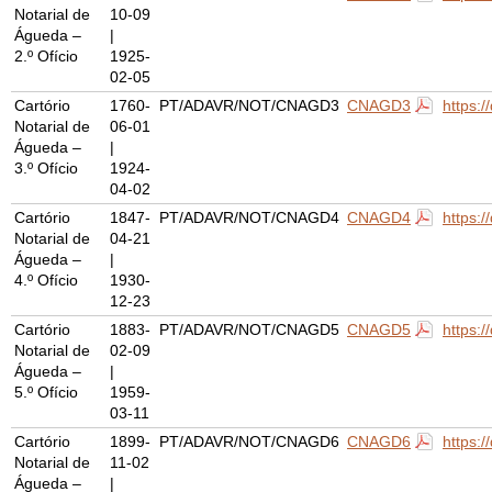
Notarial de
10-09
Águeda –
|
2.º Ofício
1925-
02-05
Cartório
1760-
PT/ADAVR/NOT/CNAGD3
CNAGD3
https:
Notarial de
06-01
Águeda –
|
3.º Ofício
1924-
04-02
Cartório
1847-
PT/ADAVR/NOT/CNAGD4
CNAGD4
https:
Notarial de
04-21
Águeda –
|
4.º Ofício
1930-
12-23
Cartório
1883-
PT/ADAVR/NOT/CNAGD5
CNAGD5
https:
Notarial de
02-09
Águeda –
|
5.º Ofício
1959-
03-11
Cartório
1899-
PT/ADAVR/NOT/CNAGD6
CNAGD6
https:
Notarial de
11-02
Águeda –
|