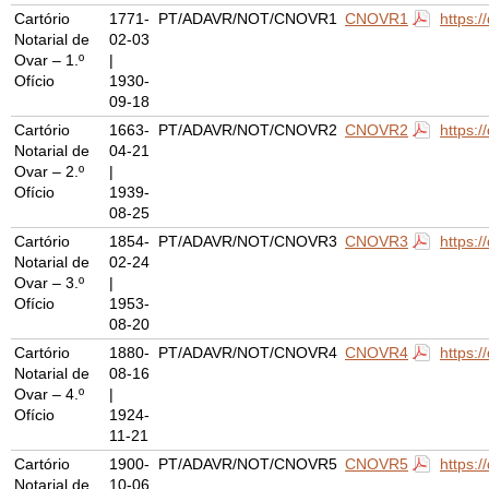
Cartório
1771-
PT/ADAVR/NOT/CNOVR1
CNOVR1
https:
Notarial de
02-03
Ovar – 1.º
|
Ofício
1930-
09-18
Cartório
1663-
PT/ADAVR/NOT/CNOVR2
CNOVR2
https:
Notarial de
04-21
Ovar – 2.º
|
Ofício
1939-
08-25
Cartório
1854-
PT/ADAVR/NOT/CNOVR3
CNOVR3
https:
Notarial de
02-24
Ovar – 3.º
|
Ofício
1953-
08-20
Cartório
1880-
PT/ADAVR/NOT/CNOVR4
CNOVR4
https:
Notarial de
08-16
Ovar – 4.º
|
Ofício
1924-
11-21
Cartório
1900-
PT/ADAVR/NOT/CNOVR5
CNOVR5
https:
Notarial de
10-06