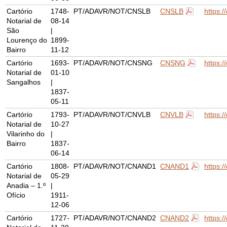
Cartório
1748-
PT/ADAVR/NOT/CNSLB
CNSLB
https:
Notarial de
08-14
São
|
Lourenço do
1899-
Bairro
11-12
Cartório
1693-
PT/ADAVR/NOT/CNSNG
CNSNG
https:
Notarial de
01-10
Sangalhos
|
1837-
05-11
Cartório
1793-
PT/ADAVR/NOT/CNVLB
CNVLB
https:
Notarial de
10-27
Vilarinho do
|
Bairro
1837-
06-14
Cartório
1808-
PT/ADAVR/NOT/CNAND1
CNAND1
https:
Notarial de
05-29
Anadia – 1.º
|
Ofício
1911-
12-06
Cartório
1727-
PT/ADAVR/NOT/CNAND2
CNAND2
https: