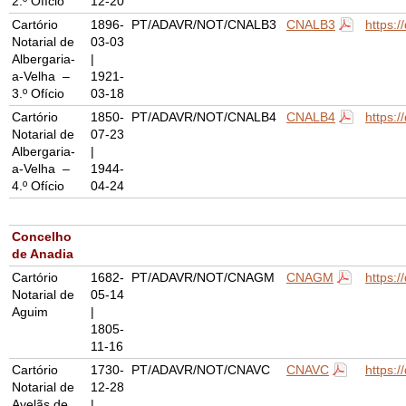
2.º Ofício
12-20
Cartório
1896-
PT/ADAVR/NOT/CNALB3
CNALB3
https:
Notarial de
03-03
Albergaria-
|
a-Velha –
1921-
3.º Ofício
03-18
Cartório
1850-
PT/ADAVR/NOT/CNALB4
CNALB4
https:
Notarial de
07-23
Albergaria-
|
a-Velha –
1944-
4.º Ofício
04-24
Concelho
de Anadia
Cartório
1682-
PT/ADAVR/NOT/CNAGM
CNAGM
https:
Notarial de
05-14
Aguim
|
1805-
11-16
Cartório
1730-
PT/ADAVR/NOT/CNAVC
CNAVC
https:
Notarial de
12-28
Avelãs de
|