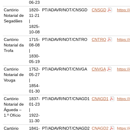
06-23
Cartório
1820-
PT/ADAVR/NOT/CNSGD
CNSGD
https:
Notarial de
11-21
Segadães
|
1825-
10-08
Cartório
1715-
PT/ADAVR/NOT/CNTRO
CNTRO
https:
Notarial da
08-08
Trofa
|
1830-
05-19
Cartório
1752-
PT/ADAVR/NOT/CNVGA
CNVGA
https:
Notarial de
05-27
Vouga
|
1854-
01-30
Cartório
1837-
PT/ADAVR/NOT/CNAGD1
CNAGD1
https:
Notarial de
01-23
Águeda –
|
1.º Ofício
1922-
11-30
Cartório
1841-
PT/ADAVR/NOT/CNAGD2
CNAGD2
https: