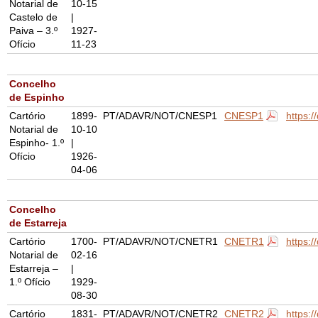
Notarial de
10-15
Castelo de
|
Paiva – 3.º
1927-
Ofício
11-23
Concelho
de Espinho
Cartório
1899-
PT/ADAVR/NOT/CNESP1
CNESP1
https:
Notarial de
10-10
Espinho- 1.º
|
Ofício
1926-
04-06
Concelho
de Estarreja
Cartório
1700-
PT/ADAVR/NOT/CNETR1
CNETR1
https:
Notarial de
02-16
Estarreja –
|
1.º Ofício
1929-
08-30
Cartório
1831-
PT/ADAVR/NOT/CNETR2
CNETR2
https: