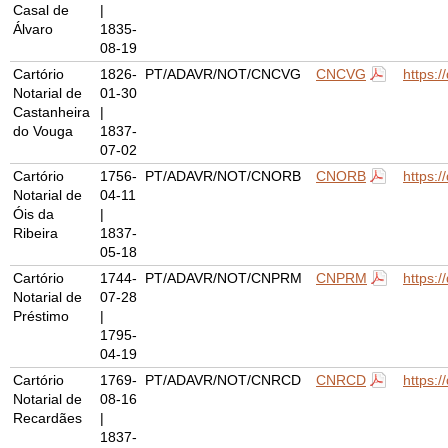
Casal de
|
Álvaro
1835-
08-19
Cartório
1826-
PT/ADAVR/NOT/CNCVG
CNCVG
https:
Notarial de
01-30
Castanheira
|
do Vouga
1837-
07-02
Cartório
1756-
PT/ADAVR/NOT/CNORB
CNORB
https:
Notarial de
04-11
Óis da
|
Ribeira
1837-
05-18
Cartório
1744-
PT/ADAVR/NOT/CNPRM
CNPRM
https:
Notarial de
07-28
Préstimo
|
1795-
04-19
Cartório
1769-
PT/ADAVR/NOT/CNRCD
CNRCD
https:
Notarial de
08-16
Recardães
|
1837-