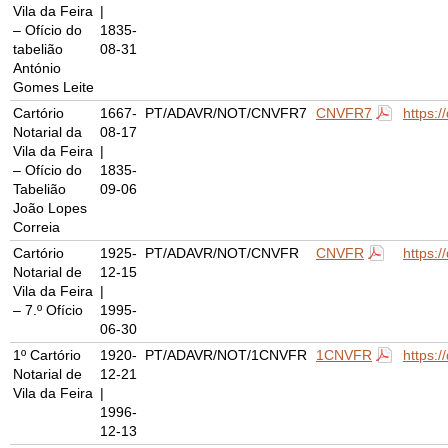
Vila da Feira
|
– Ofício do
1835-
tabelião
08-31
António
Gomes Leite
Cartório
1667-
PT/ADAVR/NOT/CNVFR7
CNVFR7
https:
Notarial da
08-17
Vila da Feira
|
– Ofício do
1835-
Tabelião
09-06
João Lopes
Correia
Cartório
1925-
PT/ADAVR/NOT/CNVFR
CNVFR
https:
Notarial de
12-15
Vila da Feira
|
– 7.º Ofício
1995-
06-30
1º Cartório
1920-
PT/ADAVR/NOT/1CNVFR
1CNVFR
https:
Notarial de
12-21
Vila da Feira
|
1996-
12-13