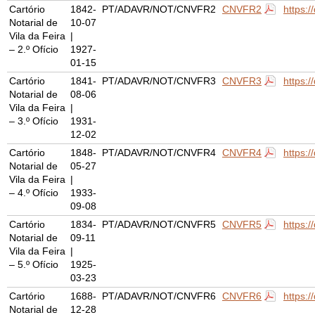
Cartório
1842-
PT/ADAVR/NOT/CNVFR2
CNVFR2
https:
Notarial de
10-07
Vila da Feira
|
– 2.º Ofício
1927-
01-15
Cartório
1841-
PT/ADAVR/NOT/CNVFR3
CNVFR3
https:
Notarial de
08-06
Vila da Feira
|
– 3.º Ofício
1931-
12-02
Cartório
1848-
PT/ADAVR/NOT/CNVFR4
CNVFR4
https:
Notarial de
05-27
Vila da Feira
|
– 4.º Ofício
1933-
09-08
Cartório
1834-
PT/ADAVR/NOT/CNVFR5
CNVFR5
https:
Notarial de
09-11
Vila da Feira
|
– 5.º Ofício
1925-
03-23
Cartório
1688-
PT/ADAVR/NOT/CNVFR6
CNVFR6
https:
Notarial de
12-28