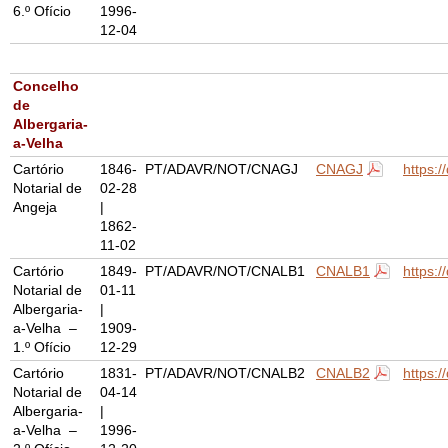
6.º Ofício
1996-
12-04
Concelho
de
Albergaria-
a-Velha
Cartório
1846-
PT/ADAVR/NOT/CNAGJ
CNAGJ
https:
Notarial de
02-28
Angeja
|
1862-
11-02
Cartório
1849-
PT/ADAVR/NOT/CNALB1
CNALB1
https:
Notarial de
01-11
Albergaria-
|
a-Velha –
1909-
1.º Ofício
12-29
Cartório
1831-
PT/ADAVR/NOT/CNALB2
CNALB2
https:
Notarial de
04-14
Albergaria-
|
a-Velha –
1996-