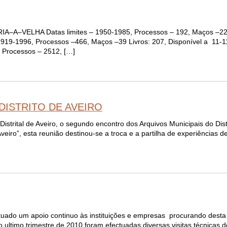
VELHA Datas limites – 1950-1985, Processos – 192, Maços –22 Cí
1919-1996, Processos –466, Maços –39 Livros: 207, Disponível a 11-
 Processos – 2512, […]
DISTRITO DE AVEIRO
Distrital de Aveiro, o segundo encontro dos Arquivos Municipais do Dis
Aveiro”, esta reunião destinou-se a troca e a partilha de experiências d
ectuado um apoio continuo às instituições e empresas procurando dest
 o ultimo trimestre de 2010 foram efectuadas diversas visitas técnicas 