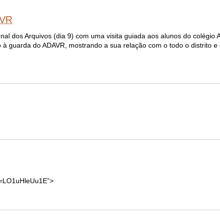
AVR
nal dos Arquivos (dia 9) com uma visita guiada aos alunos do colégio A
ico à guarda do ADAVR, mostrando a sua relação com o todo o distrito e
?v=LO1uHleUu1E”>