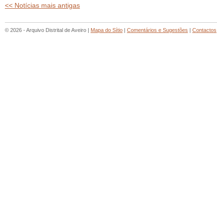
<< Notícias mais antigas
© 2026 - Arquivo Distrital de Aveiro |
Mapa do Sítio
|
Comentários e Sugestões
|
Contactos