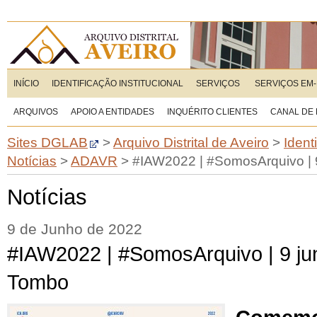
INÍCIO
IDENTIFICAÇÃO INSTITUCIONAL
SERVIÇOS
SERVIÇOS EM-
ARQUIVOS
APOIO A ENTIDADES
INQUÉRITO CLIENTES
CANAL DE
Sites DGLAB
>
Arquivo Distrital de Aveiro
>
Ident
Notícias
>
ADAVR
>
#IAW2022 | #SomosArquivo | 9
Notícias
9 de Junho de 2022
#IAW2022 | #SomosArquivo | 9 jun
Tombo