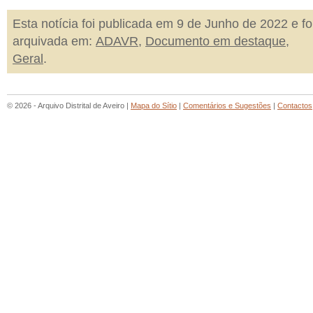
Esta notícia foi publicada em 9 de Junho de 2022 e fo
arquivada em:
ADAVR
,
Documento em destaque
,
Geral
.
© 2026 - Arquivo Distrital de Aveiro |
Mapa do Sítio
|
Comentários e Sugestões
|
Contactos