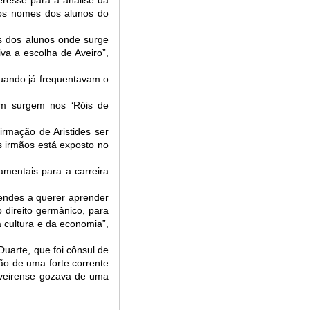
eresse para a análise da
os nomes dos alunos do
as dos alunos onde surge
va a escolha de Aveiro”,
quando já frequentavam o
em surgem nos ‘Róis de
irmação de Aristides ser
s irmãos está exposto no
mentais para a carreira
Mendes a querer aprender
 direito germânico, para
a cultura e da economia”,
uarte, que foi cônsul de
ão de uma forte corrente
Aveirense gozava de uma