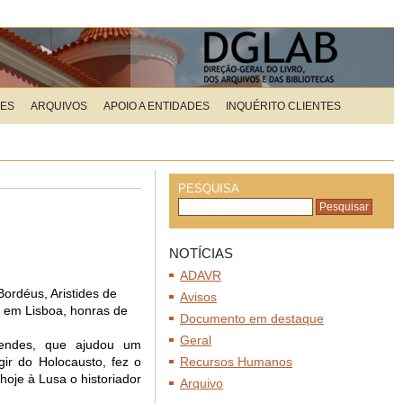
ÕES
ARQUIVOS
APOIO A ENTIDADES
INQUÉRITO CLIENTES
PESQUISA
NOTÍCIAS
ADAVR
ordéus, Aristides de
Avisos
, em Lisboa, honras de
Documento em destaque
Geral
Mendes, que ajudou um
ir do Holocausto, fez o
Recursos Humanos
hoje à Lusa o historiador
Arquivo