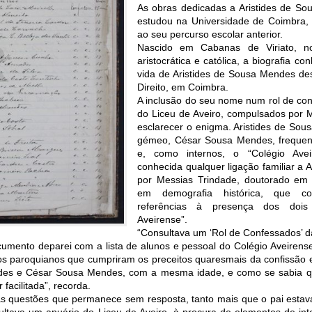
As obras dedicadas a Aristides de S
estudou na Universidade de Coimbra,
ao seu percurso escolar anterior.
Nascido em Cabanas de Viriato, n
aristocrática e católica, a biografia c
vida de Aristides de Sousa Mendes des
Direito, em Coimbra.
A inclusão do seu nome num rol de co
do Liceu de Aveiro, compulsados por 
esclarecer o enigma. Aristides de So
gémeo, César Sousa Mendes, frequent
e, como internos, o “Colégio Ave
conhecida qualquer ligação familiar a A
por Messias Trindade, doutorado em H
em demografia histórica, que c
referências à presença dos doi
Aveirense”.
“Consultava um ‘Rol de Confessados’ d
cumento deparei com a lista de alunos e pessoal do Colégio Aveirense
os paroquianos que cumpriram os preceitos quaresmais da confissão
des e César Sousa Mendes, com a mesma idade, e como se sabia qu
facilitada”, recorda.
as questões que permanece sem resposta, tanto mais que o pai esta