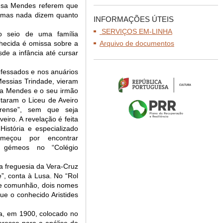
ousa Mendes referem que
 mas nada dizem quanto
INFORMAÇÕES ÚTEIS
SERVIÇOS EM-LINHA
o seio de uma família
onhecida é omissa sobre a
Arquivo de documentos
de a infância até cursar
nfessados e nos anuários
Messias Trindade, vieram
usa Mendes e o seu irmão
aram o Liceu de Aveiro
irense”, sem que seja
veiro. A revelação é feita
istória e especializado
omeçou por encontrar
s gémeos no “Colégio
a freguesia da Vera-Cruz
”, conta à Lusa. No “Rol
 e comunhão, dois nomes
e o conhecido Aristides
va, em 1900, colocado no