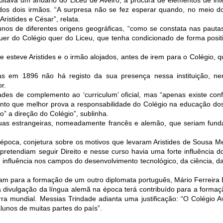
ultava um anuário do Liceu de Aveiro, à procura de elementos de int
s dois irmãos. “A surpresa não se fez esperar quando, no meio d
istides e César”, relata.
unos de diferentes origens geográficas, “como se constata nas paut
quer do Colégio quer do Liceu, que tenha condicionado de forma positi
esteve Aristides e o irmão alojados, antes de irem para o Colégio, 
 em 1896 não há registo da sua presença nessa instituição, n
r.
es de complemento ao ‘curriculum’ oficial, mas “apenas existe conf
ento que melhor prova a responsabilidade do Colégio na educação do
 a direção do Colégio”, sublinha.
uas estrangeiras, nomeadamente francês e alemão, que seriam funda
à época, conjetura sobre os motivos que levaram Aristides de Sousa 
retendiam seguir Direito e nesse curso havia uma forte influência do
 influência nos campos do desenvolvimento tecnológico, da ciência, d
am para a formação de um outro diplomata português, Mário Ferreira D
 divulgação da língua alemã na época terá contribuído para a formaç
ra mundial. Messias Trindade adianta uma justificação: “O Colégio 
lunos de muitas partes do país”.