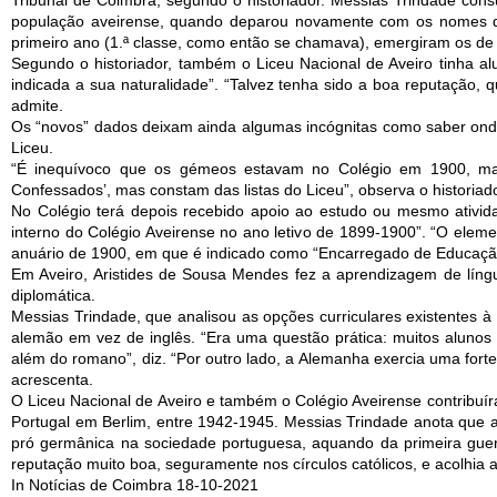
Tribunal de Coimbra, segundo o historiador. Messias Trindade cons
população aveirense, quando deparou novamente com os nomes do
primeiro ano (1.ª classe, como então se chamava), emergiram os de Ar
Segundo o historiador, também o Liceu Nacional de Aveiro tinha al
indicada a sua naturalidade”. “Talvez tenha sido a boa reputação, 
admite.
Os “novos” dados deixam ainda algumas incógnitas como saber onde 
Liceu.
“É inequívoco que os gémeos estavam no Colégio em 1900, mas
Confessados’, mas constam das listas do Liceu”, observa o historiado
No Colégio terá depois recebido apoio ao estudo ou mesmo atividad
interno do Colégio Aveirense no ano letivo de 1899-1900”. “O elem
anuário de 1900, em que é indicado como “Encarregado de Educação”
Em Aveiro, Aristides de Sousa Mendes fez a aprendizagem de líng
diplomática.
Messias Trindade, que analisou as opções curriculares existentes 
alemão em vez de inglês. “Era uma questão prática: muitos alunos p
além do romano”, diz. “Por outro lado, a Alemanha exercia uma forte
acrescenta.
O Liceu Nacional de Aveiro e também o Colégio Aveirense contribuír
Portugal em Berlim, entre 1942-1945. Messias Trindade anota que a
pró germânica na sociedade portuguesa, aquando da primeira guer
reputação muito boa, seguramente nos círculos católicos, e acolhia a
In Notícias de Coimbra 18-10-2021