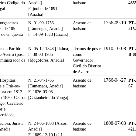
eiro Código do
Anadia]
batismo
465
gal
F. junho de 1891
[Anadia]
1756-09-10
organeiros
N. 01-09-1756
Assento de
PT-
ca de 105
[Tamengos, Anadia]
batismo
21V
 de cinquenta
F. 14-09-1828 [Caxias]
1910-10-08
or do Partido
N. 05-12-1848 [Lisboa]
Termos de posse
PT
e Aveiro (post.
F. 30-08-1935
como
B-00
ministrador da
[Mogofores, Anadia]
Governador
Civil do Distrito
de Aveiro
1766-04-27
Hospitais
N. 21-04-1766
Assento de
PT-
a e Trás-os-
[Tamengos, Anadia]
batismo
67
mbra em 1812.
F. 1826-03-05
m 1820. Censor
[Castanheira do Vouga]
ço. Cavaleiro
or e
ersidade;.
1808-07-03
iosa, Jurista,
N. 24-06-1808 [Arcos,
Assento de
PT-
Anadia
Anadia]
batismo
421.
F. 1889-12-10 [s.l.]