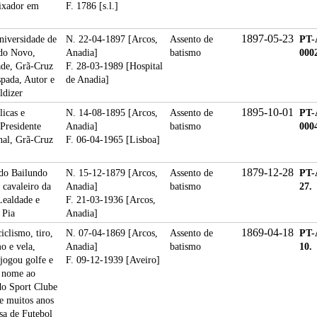
ixador em
F. 1786 [s.l.]
1897-05-23
niversidade de
N. 22-04-1897 [Arcos,
Assento de
PT-
ado Novo,
Anadia]
batismo
0002
ade, Grã-Cruz
F. 28-03-1989 [Hospital
pada, Autor e
de Anadia]
ldizer
1895-10-01
icas e
N. 14-08-1895 [Arcos,
Assento de
PT-
Presidente
Anadia]
batismo
0004
nal, Grã-Cruz
F. 06-04-1965 [Lisboa]
1879-12-28
do Bailundo
N. 15-12-1879 [Arcos,
Assento de
PT-
 cavaleiro da
Anadia]
batismo
27.
Lealdade e
F. 21-03-1936 [Arcos,
 Pia
Anadia]
1869-04-18
iclismo, tiro,
N. 07-04-1869 [Arcos,
Assento de
PT-
o e vela,
Anadia]
batismo
10.
jogou golfe e
F. 09-12-1939 [Aveiro]
u nome ao
do Sport Clube
te muitos anos
sa de Futebol