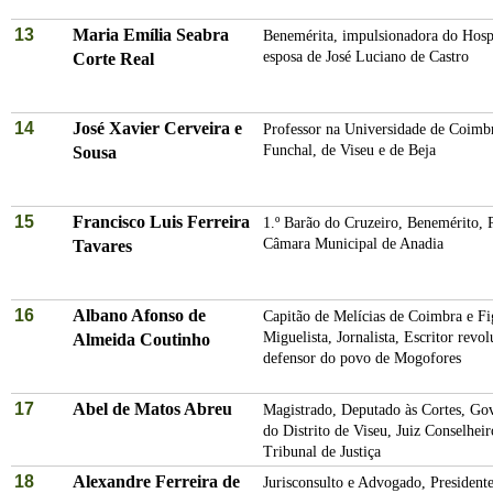
13
Maria Emília Seabra
Benemérita, impulsionadora do Hospi
esposa de José Luciano de Castro
Corte Real
14
José Xavier Cerveira e
Professor na Universidade de Coimb
Funchal, de Viseu e de Beja
Sousa
15
Francisco Luis Ferreira
1.º Barão do Cruzeiro, Benemérito, 
Câmara Municipal de Anadia
Tavares
16
Albano Afonso de
Capitão de Melícias de Coimbra e Fi
Miguelista, Jornalista, Escritor revol
Almeida Coutinho
defensor do povo de Mogofores
17
Abel de Matos Abreu
Magistrado, Deputado às Cortes, Go
do Distrito de Viseu, Juiz Conselhe
Tribunal de Justiça
18
Alexandre Ferreira de
Jurisconsulto e Advogado, President