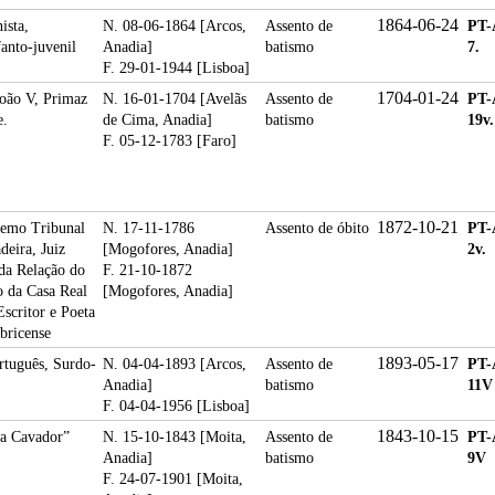
1864-06-24
ista,
N. 08-06-1864 [Arcos,
Assento de
PT-
fanto-juvenil
Anadia]
batismo
7.
F. 29-01-1944 [Lisboa]
1704-01-24
oão V, Primaz
N. 16-01-1704 [Avelãs
Assento de
PT-
e.
de Cima, Anadia]
batismo
19v.
F. 05-12-1783 [Faro]
1872-10-21
remo Tribunal
N. 17-11-1786
Assento de óbito
PT-
deira, Juiz
[Mogofores, Anadia]
2v.
da Relação do
F. 21-10-1872
o da Casa Real
[Mogofores, Anadia]
scritor e Poeta
bricense
1893-05-17
ortuguês, Surdo-
N. 04-04-1893 [Arcos,
Assento de
PT-
Anadia]
batismo
11V 
F. 04-04-1956 [Lisboa]
1843-10-15
ta Cavador”
N. 15-10-1843 [Moita,
Assento de
PT-
Anadia]
batismo
9V
F. 24-07-1901 [Moita,