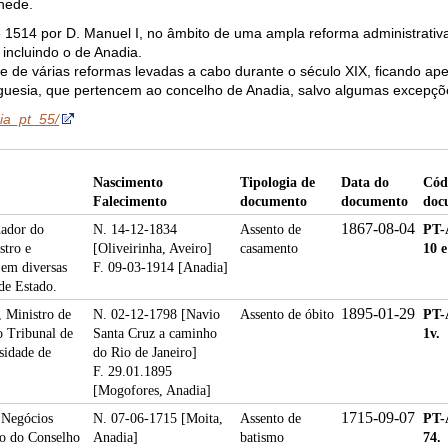
hede.
 1514 por D. Manuel I, no âmbito de uma ampla reforma administrativ
 incluindo o de Anadia.
de de várias reformas levadas a cabo durante o século XIX, ficando ap
eguesia, que pertencem ao concelho de Anadia, salvo algumas excepçõ
dia_pt_55/
Nascimento
Tipologia de
Data do
Cód
Falecimento
documento
documento
doc
1867-08-04
dador do
N. 14-12-1834
Assento de
PT-
stro e
[Oliveirinha, Aveiro]
casamento
10 e
 em diversas
F. 09-03-1914 [Anadia]
de Estado.
1895-01-29
, Ministro de
N. 02-12-1798 [Navio
Assento de óbito
PT-
o Tribunal de
Santa Cruz a caminho
1v.
sidade de
do Rio de Janeiro]
F. 29.01.1895
[Mogofores, Anadia]
1715-09-07
 Negócios
N. 07-06-1715 [Moita,
Assento de
PT-
ro do Conselho
Anadia]
batismo
74.