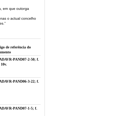
a, em que outorga
enas o actual concelho
es.”
igo de referência do
umento
ADAVR-PAND07-2-50; f.
 10v.
ADAVR-PAND06-3-22; f.
ADAVR-PAND07-1-5; f.