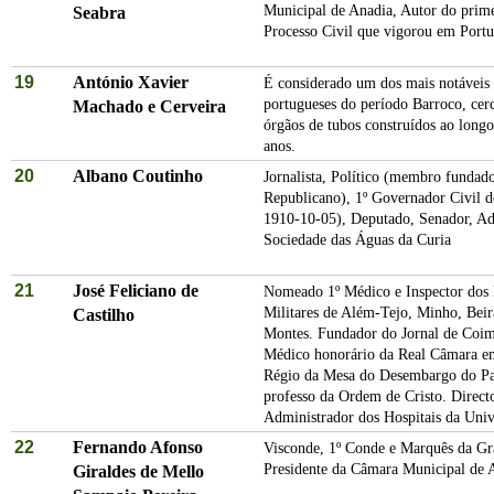
Municipal de Anadia, Autor do prim
Seabra
Processo Civil que vigorou em Portu
19
António Xavier
É considerado um dos mais notáveis 
portugueses do período Barroco, cer
Machado e Cerveira
órgãos de tubos construídos ao longo
anos.
20
Albano Coutinho
Jornalista, Político (membro fundad
Republicano), 1º Governador Civil d
1910-10-05), Deputado, Senador, Ad
Sociedade das Águas da Curia
21
José Feliciano de
Nomeado 1º Médico e Inspector dos 
Militares de Além-Tejo, Minho, Beir
Castilho
Montes. Fundador do Jornal de Coi
Médico honorário da Real Câmara e
Régio da Mesa do Desembargo do Pa
professo da Ordem de Cristo. Direct
Administrador dos Hospitais da Univ
22
Fernando Afonso
Visconde, 1º Conde e Marquês da Grac
Presidente da Câmara Municipal de 
Giraldes de Mello