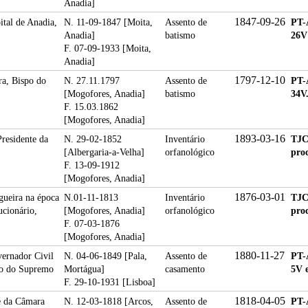
Anadia]
1847-09-26
tal de Anadia,
N. 11-09-1847 [Moita,
Assento de
PT-
Anadia]
batismo
26V
F. 07-09-1933 [Moita,
Anadia]
1797-12-10
ra, Bispo do
N. 27.11.1797
Assento de
PT-
[Mogofores, Anadia]
batismo
34V
F. 15.03.1862
[Mogofores, Anadia]
1893-03-16
Presidente da
N. 29-02-1852
Inventário
TJC
[Albergaria-a-Velha]
orfanológico
proc
F. 13-09-1912
[Mogofores, Anadia]
1876-03-01
gueira na época
N.01-11-1813
Inventário
TJC
ucionário,
[Mogofores, Anadia]
orfanológico
proc
F. 07-03-1876
[Mogofores, Anadia]
1880-11-27
vernador Civil
N. 04-06-1849 [Pala,
Assento de
PT-
iro do Supremo
Mortágua]
casamento
5V e
F. 29-10-1931 [Lisboa]
1818-04-05
e da Câmara
N. 12-03-1818 [Arcos,
Assento de
PT-