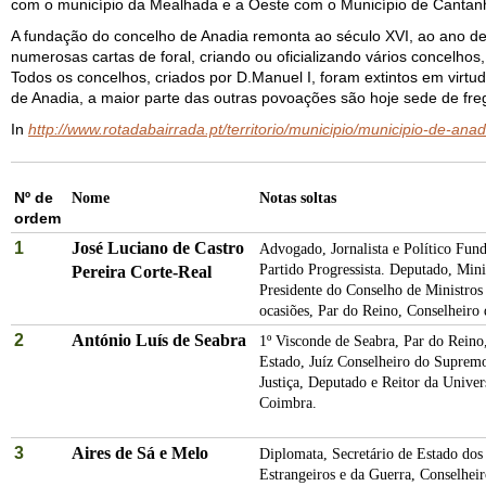
com o município da Mealhada e a Oeste com o Município de Cantan
A fundação do concelho de Anadia remonta ao século XVI, ao ano de
numerosas cartas de foral, criando ou oficializando vários concelhos,
Todos os concelhos, criados por D.Manuel I, foram extintos em virtu
de Anadia, a maior parte das outras povoações são hoje sede de fr
In
http://www.rotadabairrada.pt/territorio/municipio/municipio-de-ana
Nº de
Nome
Notas soltas
ordem
1
José Luciano de Castro
Advogado, Jornalista e Político Fun
Partido Progressista. Deputado, Mini
Pereira Corte-Real
Presidente do Conselho de Ministros
ocasiões, Par do Reino, Conselheiro 
2
António Luís de Seabra
1º Visconde de Seabra, Par do Reino
Estado, Juíz Conselheiro do Suprem
Justiça, Deputado e Reitor da Univer
Coimbra.
3
Aires de Sá e Melo
Diplomata, Secretário de Estado dos
Estrangeiros e da Guerra, Conselhei