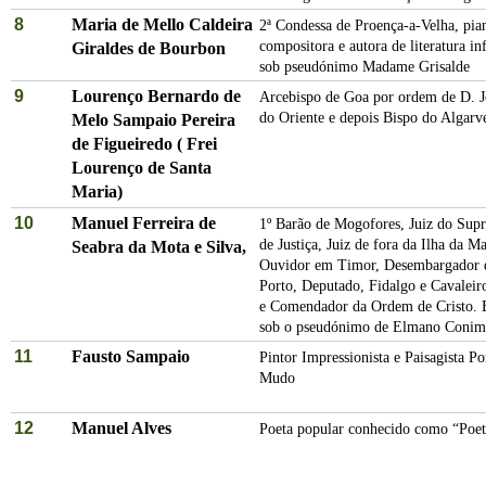
8
Maria de Mello Caldeira
2ª Condessa de Proença-a-Velha, pian
compositora e autora de literatura in
Giraldes de Bourbon
sob pseudónimo Madame Grisalde
9
Lourenço Bernardo de
Arcebispo de Goa por ordem de D. J
do Oriente e depois Bispo do Algarv
Melo Sampaio Pereira
de Figueiredo ( Frei
Lourenço de Santa
Maria)
10
Manuel Ferreira de
1º Barão de Mogofores, Juiz do Sup
de Justiça, Juiz de fora da Ilha da Ma
Seabra da Mota e Silva,
Ouvidor em Timor, Desembargador 
Porto, Deputado, Fidalgo e Cavaleir
e Comendador da Ordem de Cristo. E
sob o pseudónimo de Elmano Conim
11
Fausto Sampaio
Pintor Impressionista e Paisagista P
Mudo
12
Manuel Alves
Poeta popular conhecido como “Poe