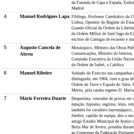
da Fazenda de Capa e Espada, Emba
Madrid
4
Manuel Rodrigues Lapa
Filólogo, Professor Catedrático da U
Lisboa, Opositor do Regime do Est
Grande-Oficial da Ordem da Liberd
da Ordem Militar de Sant’Iago da Es
escritor de Cantigas de escarnio e ma
5
Augusto Cancela de
Monárquico, Ministro das Obras Públ
Comunicações, Ministro do Interior, 
Abreu
Comissão Executiva da União Nacio
da Ordem de Isabel, a Católica
6
Manuel Ribeiro
Soldado do Exército nas campanhas 
distinguido, em 1904, com o grau de
Ordem de Torre e Espada do Valor, 
Mérito, pela rainha regente D. Maria
7
Mário Ferreira Duarte
Desportista, vencedor de provas em c
natação, hipismo, esgrima, ténis, rem
também foi cavaleiro tauromáquico, 
futebol, capitão de equipa, deu o se
antigo Estádio Municipal de Aveiro 
Beira Mar de Aveiro, presidiu duran
ao Congresso da Federação Portugue