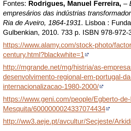
Fontes:
Rodrigues, Manuel Ferreira,
–
empresários das indústrias transformador
Ria de Aveiro, 1864-1931
. Lisboa : Fund
Gulbenkian, 2010. 733 p. ISBN 978-972-
https://www.alamy.com/stock-photo/facto
century.html?blackwhite=1
http://mgrande.net/mg/histria/as-empresas
desenvolvimento-regional-em-portugal-da
internacionalizacao-1980-2000/
https://www.geni.com/people/Egberto-
Mesquita/6000000024337074434
http://ww3.aeje.pt/avcultur/Secjeste/Ar