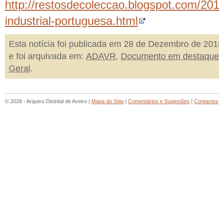
http://restosdecoleccao.blogspot.com/20
industrial-portuguesa.html
Esta notícia foi publicada em 28 de Dezembro de 201
e foi arquivada em:
ADAVR
,
Documento em destaque
Geral
.
© 2026 - Arquivo Distrital de Aveiro |
Mapa do Sítio
|
Comentários e Sugestões
|
Contactos