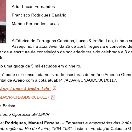
Artur Lucas Fernandes
Francisco Rodrigues Canário
Marino Fernandes Lucas
A Fábrica de Ferragens Canários, Lucas & Irmão, Lda, tinha a s
Assequins, na atual Avenida 25 de abril, freguesia e concelho d
ar de a escritura de constituição da sociedade ter sido celebrada a 3 
5.
io uma quota de 5 mil escudos em dinheiro.
da” pode ser consultada no livro de escrituras do notário Américo Gome
Distrital de Aveiro com a cota atual: PT/ADAVR/CNAGD5/001/0117.
ário, Lucas & Irmão, Lda”
ADAVR-CNAGD5-001-0117
 Batista
stente Operacional/ADAVR
te:
Rodrigues, Manuel Ferreira,
–
Empresas e empresários das indúst
ub-região da Ria de Aveiro, 1864-1931
. Lisboa : Fundação Calouste G