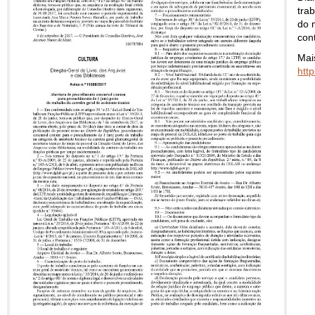
trab
do 
con
Mai
htt