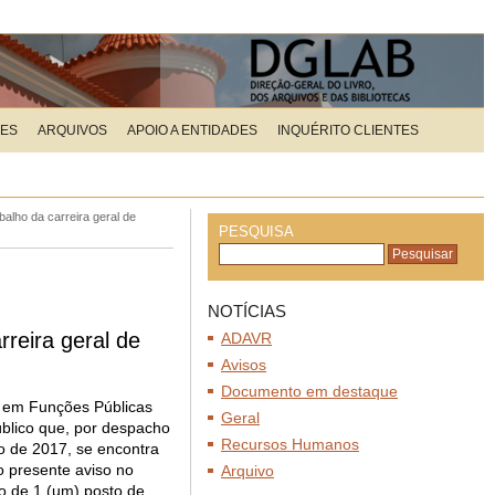
ÕES
ARQUIVOS
APOIO A ENTIDADES
INQUÉRITO CLIENTES
alho da carreira geral de
PESQUISA
NOTÍCIAS
reira geral de
ADAVR
Avisos
Documento em destaque
ho em Funções Públicas
Geral
úblico que, por despacho
Recursos Humanos
ro de 2017, se encontra
o presente aviso no
Arquivo
o de 1 (um) posto de