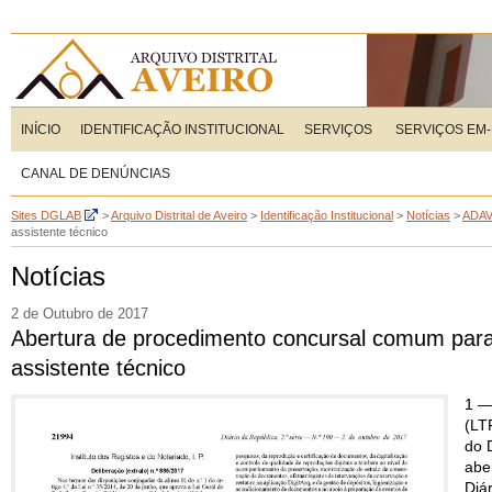
INÍCIO
IDENTIFICAÇÃO INSTITUCIONAL
SERVIÇOS
SERVIÇOS EM-
CANAL DE DENÚNCIAS
Sites DGLAB
>
Arquivo Distrital de Aveiro
>
Identificação Institucional
>
Notícias
>
ADA
assistente técnico
Notícias
2 de Outubro de 2017
Abertura de procedimento concursal comum para 
assistente técnico
1 —
(LT
do 
abe
Diá