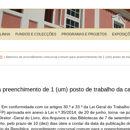
LINHA
FUNDOS E COLECÇÕES
PROGRAMAS E PROJETOS
EXPOSIÇ
VR
>
Abertura de procedimento concursal comum para preenchimento de 1 (um) posto de trab
preenchimento de 1 (um) posto de trabalho da car
 Em conformidade com os artig
os 30.º e 33.º da Lei Geral do Trabal
FP) aprovada em anexo à Lei n.º 35/2014, de 20 de junho, torna -se p
Diretor -Geral do Livro, dos Arquivos e das Bibliotecas de 7 de setemb
rto, pelo prazo de 10 (dez) dias úteis a contar da data da publicação d
rio da República, procedimento concursal comum para o preenchiment