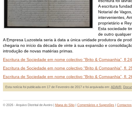
escritura foi lav
A escritura funda
Notarial de Vagos,
intervenientes, An
proprietário e Re
Esta sociedade tin
de outro qualquer
A Empresa Luzostela seria à data a única unidade produtora de prod
chegaria no início da década de vinte à sua expansão e consolidação
introdução de novas matérias primas.
Escritura de Sociedade em nome col
ectivo “Brito & Companhia”, fl 24
Escritura de Sociedade em nome col
ectivo “Brito & Companhia”, fl. 2
Escritura de Sociedade em nome col
ectivo “Brito & Companhia”, fl. 2
Esta notícia foi publicada em 17 de Fevereiro de 2017 e foi arquivada em:
ADAVR
,
Docum
© 2026 - Arquivo Distrital de Aveiro |
Mapa do Sítio
|
Comentários e Sugestões
|
Contactos