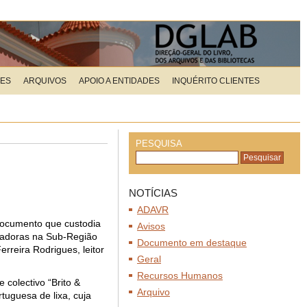
ÕES
ARQUIVOS
APOIO A ENTIDADES
INQUÉRITO CLIENTES
PESQUISA
NOTÍCIAS
ADAVR
 documento que custodia
Avisos
madoras na Sub-Região
Documento em destaque
rreira Rodrigues, leitor
Geral
Recursos Humanos
e col
ectivo “Brito &
Arquivo
tuguesa de lixa, cuja