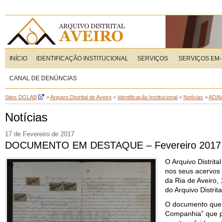
INÍCIO
IDENTIFICAÇÃO INSTITUCIONAL
SERVIÇOS
SERVIÇOS EM-
CANAL DE DENÚNCIAS
Sites DGLAB
>
Arquivo Distrital de Aveiro
>
Identificação Institucional
>
Notícias
>
ADA
Notícias
17 de Fevereiro de 2017
DOCUMENTO EM DESTAQUE – Fevereiro 2017
O Arquivo Distrit
nos seus acervos
da Ria de Aveiro,
do Arquivo Distrita
O documento que 
Companhia” que po