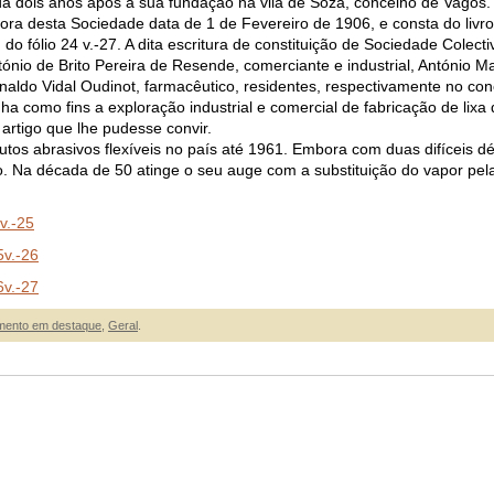
rada dois anos após a sua fundação na vila de Soza, concelho de Vagos.
dora desta Sociedade data de 1 de Fevereiro de 1906, e consta do livro
 do fólio 24 v.-27. A dita escritura de constituição de Sociedade Colec
tónio de Brito Pereira de Resende, comerciante e industrial, António Mar
ynaldo Vidal Oudinot, farmacêutico, residentes, respectivamente no con
ha como fins a exploração industrial e comercial de fabricação de lixa
 artigo que lhe pudesse convir.
utos abrasivos flexíveis no país até 1961. Embora com duas difíceis d
. Na década de 50 atinge o seu auge com a substituição do vapor pela
v.
-25
5v.-26
6v.-27
ento em destaque
,
Geral
.