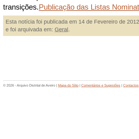
transições.
Publicação das Listas Nomin
Esta notícia foi publicada em 14 de Fevereiro de 201
e foi arquivada em:
Geral
.
© 2026 - Arquivo Distrital de Aveiro |
Mapa do Sítio
|
Comentários e Sugestões
|
Contactos